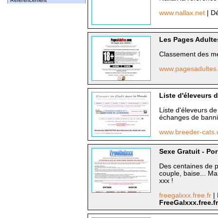
Référencement
www.nallax.net
| Dé
Les Pages Adulte
Classement des mei
www.pagesadulte
Liste d'éleveurs 
Liste d'éleveurs d
échanges de banni
www.breeder-cats
Sexe Gratuit - Por
Des centaines de p
couple, baise... M
xxx !
freegalxxx.free.fr
|
FreeGalxxx.free.fr