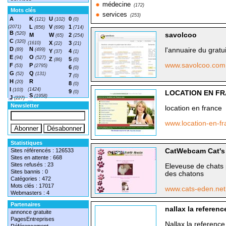
médecine
(172)
Mots clés
services
(253)
A
K
U
0
(121)
(102)
(0)
L
V
1
(2071)
(856)
(696)
(714)
B
(520)
savolcoo
M
W
2
(65)
(254)
C
(320)
X
3
(1610)
(22)
(21)
D
N
l'annuaire du gratui
(89)
(499)
Y
4
(37)
(1)
E
O
(94)
(527)
Z
5
(86)
(0)
www.savolcoo.co
F
P
(53)
(2795)
6
(0)
G
Q
(52)
(131)
7
(0)
H
R
(20)
8
(0)
I
(1424)
(103)
9
(0)
LOCATION EN F
S
(1958)
J
(227)
T
(1548)
Newsletter
location en france
www.location-en-f
Statistiques
Sites référencés : 126533
CatWebcam Cat's
Sites en attente : 668
Sites refusés : 23
Eleveuse de chats
Sites bannis : 0
des chatons
Catégories : 472
Mots clés : 17017
www.cats-eden.ne
Webmasters : 4
Partenaires
nallax la referen
annonce gratuite
PagesEntreprises
Nallax la referenc