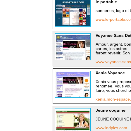
le portable
sonneries, logo et t
www.le-portable.
Voyance Sans De
Amour, argent, bonh
cartes, les astres.
feront revenir. Son 
www.voyance-sans
Xenia Voyance
Xenia vous propose 
renomée. Vous voule
faire, vous cherchez
xenia.mon-espace
Jeune coquine
JEUNE COQUINE 
www.indpics.com
|