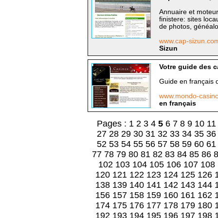
Annuaire et moteur
finistere: sites lo
de photos, généalo
www.cap-sizun.c
Sizun
Votre guide des c
Guide en français d
www.mondo-casin
en français
Pages :
1
2
3
4
5
6
7
8
9
10
11
27
28
29
30
31
32
33
34
35
36
52
53
54
55
56
57
58
59
60
61
77
78
79
80
81
82
83
84
85
86
102
103
104
105
106
107
108
120
121
122
123
124
125
126
138
139
140
141
142
143
144
156
157
158
159
160
161
162
174
175
176
177
178
179
180
192
193
194
195
196
197
198