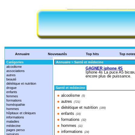
Annuaire
Nouveautés
Top hits
Top note
Catégories
Annuaire
>
Santé et médecine
alcoolisme
associations
autres
beauté
diététique et nutrition
drogue
Santé et médecine
enfants
alcoolisme
femmes
(5)
formations
autres
(721)
homéopathie
diététique et nutrition
(189)
hommes
hôpitaux et cliniques
enfants
(16)
informations
formations
(32)
maladies
hommes
médecine
(11)
pages perso
informations
(24)
services