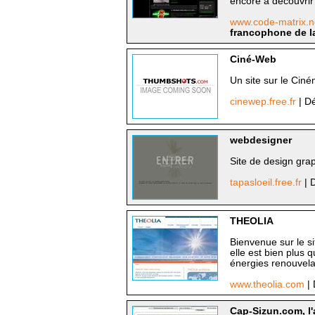
encore à découvrir
www.code-matrix.
francophone de la
Ciné-Web
Un site sur le Cin
cinewep.free.fr
| Dé
webdesigner
Site de design gra
tapasloeil.free.fr
| 
THEOLIA
Bienvenue sur le s
elle est bien plus 
énergies renouvelab
www.theolia.com
|
Cap-Sizun.com, l'