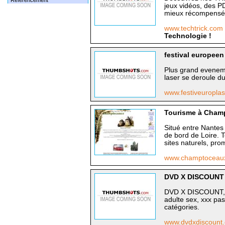
Référencement
jeux vidéos, des PD
mieux récompensé
www.techtrick.com
Technologie !
festival europeen
Plus grand eveneme
laser se deroule d
www.festiveuropla
Tourisme à Cham
Situé entre Nante
de bord de Loire. T
sites naturels, pr
www.champtoceaux
DVD X DISCOUNT
DVD X DISCOUNT, le
adulte sex, xxx pas
catégories.
www.dvdxdiscount