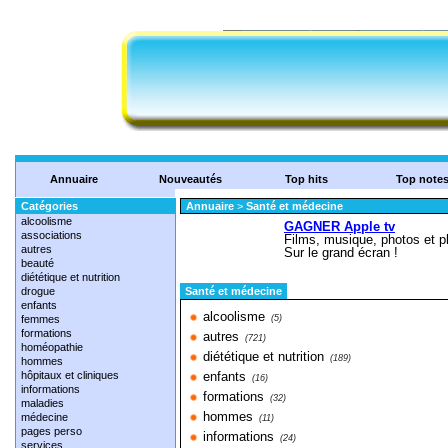
Annuaire
Nouveautés
Top hits
Top note
Catégories
Annuaire
>
Santé et médecine
alcoolisme
associations
autres
beauté
diététique et nutrition
drogue
Santé et médecine
enfants
alcoolisme
femmes
(5)
formations
autres
(721)
homéopathie
diététique et nutrition
(189)
hommes
hôpitaux et cliniques
enfants
(16)
informations
formations
(32)
maladies
hommes
médecine
(11)
pages perso
informations
(24)
services