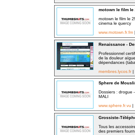
motown le film le
motown le film le 2
cinema le quercy
www.motown.fr.fm
Renaissance - De
Professionnel cert
de la douleur aïgue
dépendances (tabac,
membres.lycos.fr
|
Sphere de Mousl
Dossiers : drogue -
MALI
www.sphere.fr.vu
|
Grossiste-Téléph
Tous les accessoire
des premiers fourn