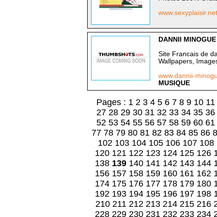
www.sexyplaisir.ne
DANNII MINOGUE
Site Francais de d
Wallpapers, Image
www.dannii-minog
MUSIQUE
Pages :
1
2
3
4
5
6
7
8
9
10
11
27
28
29
30
31
32
33
34
35
36
52
53
54
55
56
57
58
59
60
61
77
78
79
80
81
82
83
84
85
86
102
103
104
105
106
107
108
120
121
122
123
124
125
126
138
139
140
141
142
143
144
156
157
158
159
160
161
162
174
175
176
177
178
179
180
192
193
194
195
196
197
198
210
211
212
213
214
215
216
228
229
230
231
232
233
234