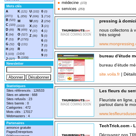
médecine
(172)
Mots clés
services
(253)
A
K
U
0
(121)
(102)
(0)
L
V
1
(2071)
(856)
(696)
(714)
B
(520)
pressing à domici
M
W
2
(65)
(254)
C
(320)
X
3
(1610)
(22)
(21)
D
N
nous collectons à v
(89)
(499)
Y
4
(37)
(1)
E
O
très soigné
(94)
(527)
Z
5
(86)
(0)
F
P
(53)
(2795)
6
(0)
www.monpressing
G
Q
(52)
(131)
7
(0)
H
R
(20)
8
(0)
I
(1424)
(103)
9
(0)
bureau d'étude 
S
(1958)
J
(227)
T
(1548)
Newsletter
bureau d'étude mé
site.voila.fr
| Détail
Statistiques
Sites référencés : 126533
Les fleurs du sent
Sites en attente : 668
Sites refusés : 23
Fleuriste en ligne,
Sites bannis : 0
partout dans le m
Catégories : 472
Mots clés : 17017
www.lesfleursduse
Webmasters : 4
Partenaires
TechTrick.com - L
annonce gratuite
PagesEntreprises
Découvrez nos TRI