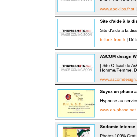
www.apoklips.fr.st
Site d'aide à la d
Site d'aide à la di
tellurik.free.fr
| Dét
ASCOM design WE
| Site Officiel de 
Homme/Femme, Dist
www.ascomdesign
Soyez en phase 
Hypnose au servic
www.en-phase.net
Sodomie Intense
Photos 100% Gratui