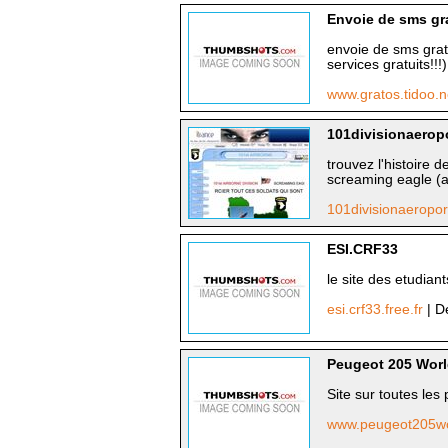
Envoie de sms gra
envoie de sms gratu
services gratuits!!!)
www.gratos.tidoo.
101divisionaerop
trouvez l'histoire d
screaming eagle (ai
101divisionaeropo
ESI.CRF33
le site des etudian
esi.crf33.free.fr
| D
Peugeot 205 Wor
Site sur toutes les
www.peugeot205wor