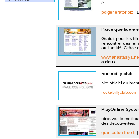
Référencement
é
polgenerator.biz
| 
Parce que la vie 
Gratuit pour les fi
rencontrer des fem
ou l'amitié. Grâce 
www.anastasiya.n
a deux
rockabilly club
site officiel du br
rockabillyclub.com
PlayOnline Syste
etrouvez le meilleu
des découvertes...
grantoutou.free.fr
|