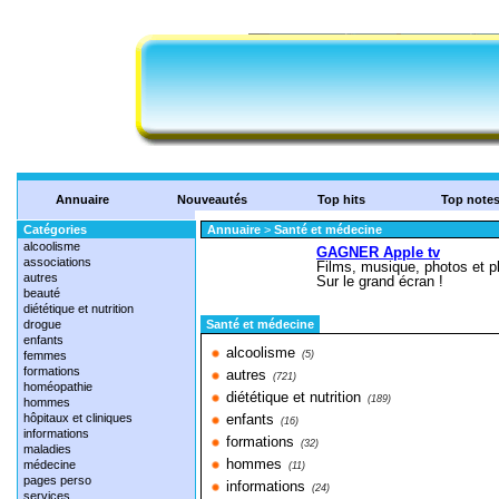
Annuaire
Nouveautés
Top hits
Top note
Catégories
Annuaire
>
Santé et médecine
alcoolisme
associations
autres
beauté
diététique et nutrition
drogue
Santé et médecine
enfants
alcoolisme
femmes
(5)
formations
autres
(721)
homéopathie
diététique et nutrition
(189)
hommes
hôpitaux et cliniques
enfants
(16)
informations
formations
(32)
maladies
hommes
médecine
(11)
pages perso
informations
(24)
services