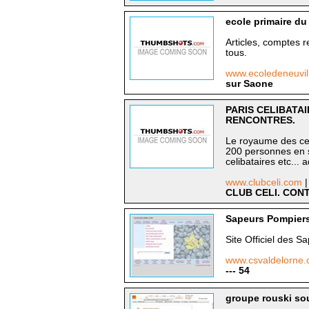
ecole primaire du
Articles, comptes 
tous.
www.ecoledeneuvill
sur Saone
PARIS CELIBATAI
RENCONTRES.
Le royaume des cel
200 personnes en so
celibataires etc... 
www.clubceli.com
|
CLUB CELI. CON
Sapeurs Pompiers 
Site Officiel des S
www.csvaldelorne
--- 54
groupe rouski so