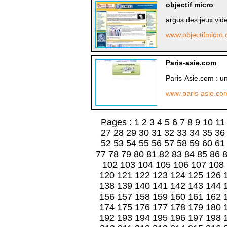
objectif micro
argus des jeux vid
www.objectifmicro
Paris-asie.com
Paris-Asie.com : un
www.paris-asie.c
Pages :
1
2
3
4
5
6
7
8
9
10
11
27
28
29
30
31
32
33
34
35
36
52
53
54
55
56
57
58
59
60
61
77
78
79
80
81
82
83
84
85
86
102
103
104
105
106
107
108
120
121
122
123
124
125
126
138
139
140
141
142
143
144
156
157
158
159
160
161
162
174
175
176
177
178
179
180
192
193
194
195
196
197
198