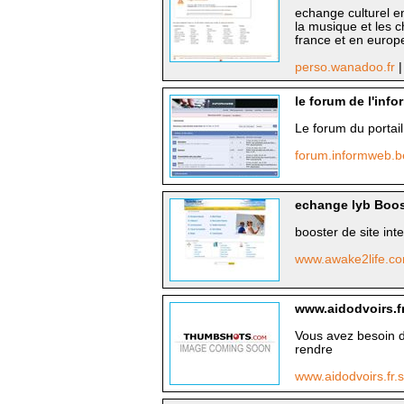
echange culturel en
la musique et les c
france et en europ
perso.wanadoo.fr
|
le forum de l'info
Le forum du portail
forum.informweb.
echange lyb Boos
booster de site int
www.awake2life.c
www.aidodvoirs.fr
Vous avez besoin d'
rendre
www.aidodvoirs.fr.