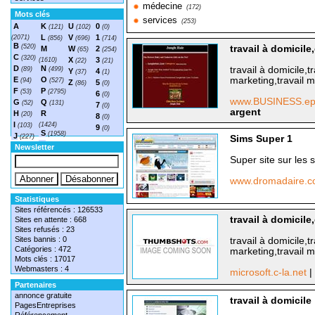
médecine
(172)
Mots clés
services
(253)
A
K
U
0
(121)
(102)
(0)
L
V
1
(2071)
(856)
(696)
(714)
B
(520)
travail à domicile
M
W
2
(65)
(254)
C
(320)
X
3
(1610)
(22)
(21)
D
N
travail à domicile,t
(89)
(499)
Y
4
(37)
(1)
E
O
marketing,travail m
(94)
(527)
Z
5
(86)
(0)
F
P
(53)
(2795)
6
(0)
www.BUSINESS.epi
G
Q
(52)
(131)
7
(0)
argent
H
R
(20)
8
(0)
I
(1424)
(103)
9
(0)
S
(1958)
J
(227)
Sims Super 1
T
(1548)
Newsletter
Super site sur les 
www.dromadaire.
Statistiques
Sites référencés : 126533
travail à domicile
Sites en attente : 668
Sites refusés : 23
Sites bannis : 0
travail à domicile,t
Catégories : 472
marketing,travail m
Mots clés : 17017
Webmasters : 4
microsoft.c-la.net
|
Partenaires
annonce gratuite
travail à domicile
PagesEntreprises