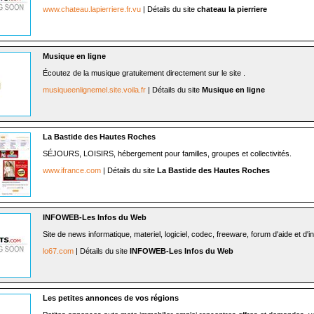
www.chateau.lapierriere.fr.vu
| Détails du site
chateau la pierriere
Musique en ligne
Écoutez de la musique gratuitement directement sur le site .
musiqueenlignemel.site.voila.fr
| Détails du site
Musique en ligne
La Bastide des Hautes Roches
SÉJOURS, LOISIRS, hébergement pour familles, groupes et collectivités.
www.ifrance.com
| Détails du site
La Bastide des Hautes Roches
INFOWEB-Les Infos du Web
Site de news informatique, materiel, logiciel, codec, freeware, forum d'aide et d'in
lo67.com
| Détails du site
INFOWEB-Les Infos du Web
Les petites annonces de vos régions