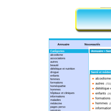
Annuaire
Nouveautés
Catégories
Annuaire
>
San
alcoolisme
associations
autres
beauté
diététique et nutrition
drogue
Santé et médec
enfants
alcoolisme
femmes
formations
autres
(721)
homéopathie
diététique 
hommes
hôpitaux et cliniques
enfants
(16
informations
formations
maladies
hommes
médecine
(
pages perso
informatio
services