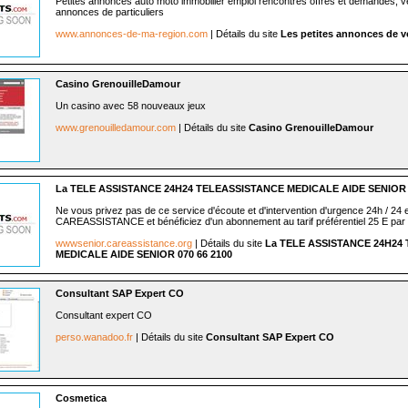
Petites annonces auto moto immobilier emploi rencontres offres et demandes, ve
annonces de particuliers
www.annonces-de-ma-region.com
| Détails du site
Les petites annonces de v
Casino GrenouilleDamour
Un casino avec 58 nouveaux jeux
www.grenouilledamour.com
| Détails du site
Casino GrenouilleDamour
La TELE ASSISTANCE 24H24 TELEASSISTANCE MEDICALE AIDE SENIOR 0
Ne vous privez pas de ce service d'écoute et d'intervention d'urgence 24h / 24 
CAREASSISTANCE et bénéficiez d'un abonnement au tarif préférentiel 25 E par 
wwwsenior.careassistance.org
| Détails du site
La TELE ASSISTANCE 24H24
MEDICALE AIDE SENIOR 070 66 2100
Consultant SAP Expert CO
Consultant expert CO
perso.wanadoo.fr
| Détails du site
Consultant SAP Expert CO
Cosmetica