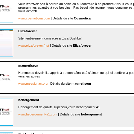
Vous n'arrivez pas à perdre du poids ou au contraire à en prendre? Nous vous
programmes adaptés à vos besoins!! Pas besoin de régime : vous continuerez
vous aimez!!
www.cosmetiqua.com
| Détails du site
Cosmetica
Elizaforever
Siten entièrement consacré à Eliza Dushku!
www.elizaforever.fr.st
| Détails du site
Elizaforever
magnetiseur
Homme de devoir, il a appris à se connaître et à s'aimer, ce qui lui confère la poss
vers les autres
www.messignac.org
| Détails du site
magnetiseur
hebergement
Hebergement de qualité supérieur,votre hebergement A1
www.hebergement-a1.com
| Détails du site
hebergement