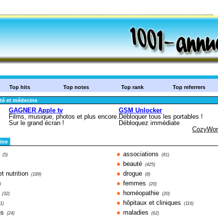
Top hits
Top notes
Top rank
Top referrers
té et médecine
ine
associations
(5)
(81)
beauté
(425)
et nutrition
drogue
(189)
(8)
femmes
)
(20)
homéopathie
(32)
(20)
hôpitaux et cliniques
11)
(116)
ns
maladies
(24)
(62)