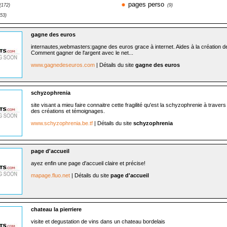
pages perso
(172)
(9)
253)
gagne des euros
internautes,webmasters:gagne des euros grace à internet. Aides à la création de
Comment gagner de l'argent avec le net...
www.gagnedeseuros.com
| Détails du site
gagne des euros
schyzophrenia
site visant a mieu faire connaitre cette fragilité qu'est la schyzophrenie à traver
des créations et témoignages.
www.schyzophrenia.be.tf
| Détails du site
schyzophrenia
page d'accueil
ayez enfin une page d'accueil claire et précise!
mapage.fluo.net
| Détails du site
page d'accueil
chateau la pierriere
visite et degustation de vins dans un chateau bordelais