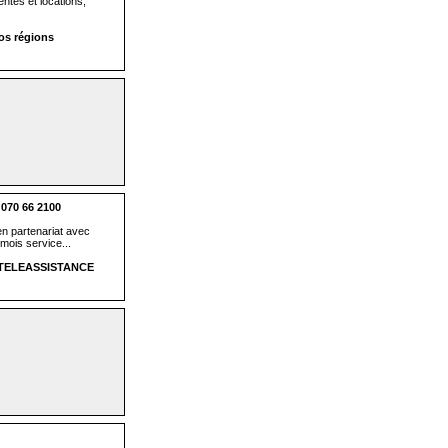
ntes et locations,
os régions
70 66 2100
en partenariat avec
mois service...
 TELEASSISTANCE