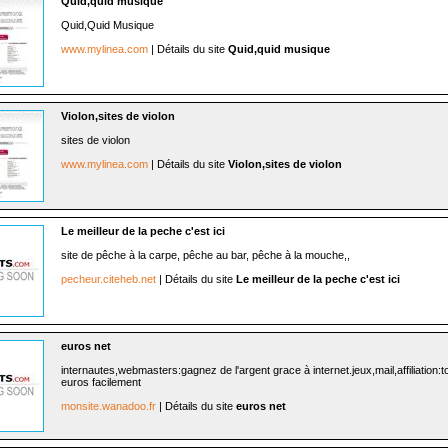
Quid,quid musique
Quid,Quid Musique
www.mylinea.com
| Détails du site
Quid,quid musique
Violon,sites de violon
sites de violon
www.mylinea.com
| Détails du site
Violon,sites de violon
Le meilleur de la peche c'est ici
site de pêche à la carpe, pêche au bar, pêche à la mouche,,
pecheur.citeheb.net
| Détails du site
Le meilleur de la peche c'est ici
euros net
internautes,webmasters:gagnez de l'argent grace à internet.jeux,mail,affiliation:t
euros facilement
monsite.wanadoo.fr
| Détails du site
euros net