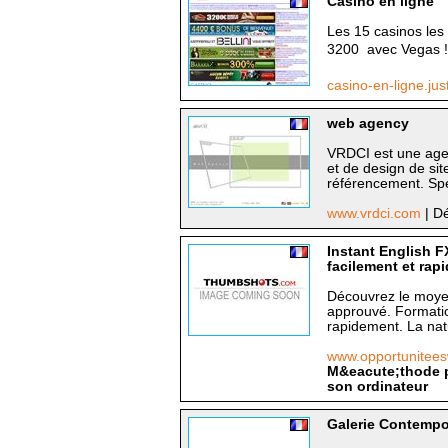
Casino en ligne
Les 15 casinos les
3200  avec Vegas !
casino-en-ligne.ju
web agency
VRDCI est une agen
et de design de si
référencement. Spéc
www.vrdci.com
| Dé
Instant English F
facilement et rap
Découvrez le moyen
approuvé. Formation
rapidement. La nat
www.opportunitee
M&eacute;thode po
son ordinateur
Galerie Contempor