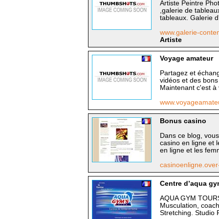
Artiste Peintre Ph
,galerie de tablea
tableaux. Galerie d
www.galerie-cont
Artiste
Voyage amateur
Partagez et échan
vidéos et des bons
Maintenant c'est à 
www.voyageamate
Bonus casino
Dans ce blog, vous 
casino en ligne et l
en ligne et les fem
casinoenligne.over
Centre d’aqua gym
AQUA GYM TOURS : 
Musculation, coach
Stretching. Studio 