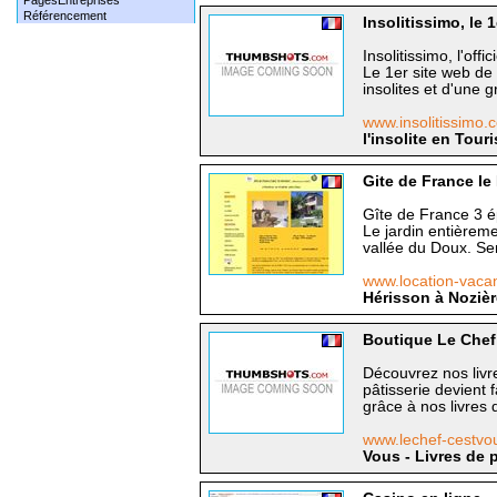
PagesEntreprises
Référencement
Insolitissimo, le 
Insolitissimo, l'offic
Le 1er site web de
insolites et d'une 
www.insolitissimo
l'insolite en Tour
Gite de France le
Gîte de France 3 é
Le jardin entièreme
vallée du Doux. Se
www.location-vac
Hérisson à Noziè
Boutique Le Chef 
Découvrez nos livre
pâtisserie devient 
grâce à nos livres 
www.lechef-cestv
Vous - Livres de p