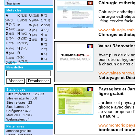
Chirurgie estheti
Tourisme
Mots clés
Chirurgie esthetiq
A
K
U
0
(121)
(102)
(0)
chirurgie esthetiqu
L
V
1
(2071)
lifting cervico facial
(856)
(696)
(714)
B
(520)
M
W
2
(65)
(254)
C
(320)
www.chirurgie-esth
X
3
(1610)
(22)
(21)
D
N
(89)
(499)
Chirurgie estheti
Y
4
(37)
(1)
E
O
(94)
(527)
Z
5
(86)
(0)
F
P
(53)
(2795)
6
(0)
Valnet Rénovation
G
Q
(52)
(131)
7
(0)
H
R
(20)
8
(0)
Avec plus de dix a
I
(1424)
(103)
9
bien-être et hygi
(0)
S
(1958)
J
(227)
à chacun de nos cli
T
(1548)
Newsletter
www.valnet-renov
Nettoyage et Dés
Paysagiste et Jar
Statistiques
ligne gratuit
Sites référencés : 126533
Sites en attente : 668
Jardinier et paysag
Sites refusés : 23
Sites bannis : 0
gironde avec devis 
Catégories : 472
Je vous propose d'
Mots clés : 17017
la nature...
Webmasters : 4
www.montoriolpays
Partenaires
bordeaux et toute
annonce gratuite