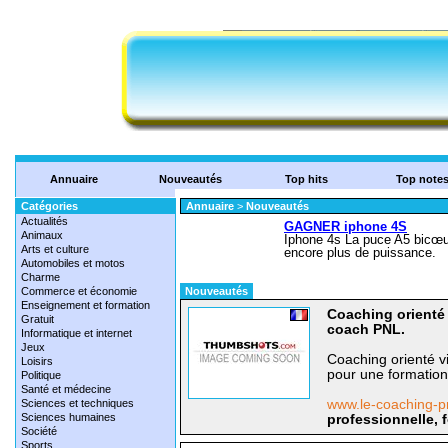
Annuaire
Nouveautés
Top hits
Top note
Catégories
Annuaire
>
Nouveautés
Actualités
Animaux
Arts et culture
Automobiles et motos
Charme
Commerce et économie
Nouveautés
Enseignement et formation
Coaching orienté 
Gratuit
coach PNL.
Informatique et internet
Jeux
Coaching orienté v
Loisirs
pour une formation
Politique
Santé et médecine
Sciences et techniques
www.le-coaching-p
Sciences humaines
professionnelle, 
Société
Sports