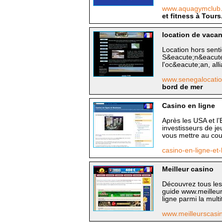
www.aquagymclub.
et fitness à Tours
location de vaca
Location hors sent
S&eacute;n&eacute
l'oc&eacute;an, alli
www.senegalocati
bord de mer
Casino en ligne
Après les USA et l’
investisseurs de je
vous mettre au cour
casino-en-ligne-et
Meilleur casino
Découvrez tous les
guide www.meilleur
ligne parmi la mult
www.meilleurscasi