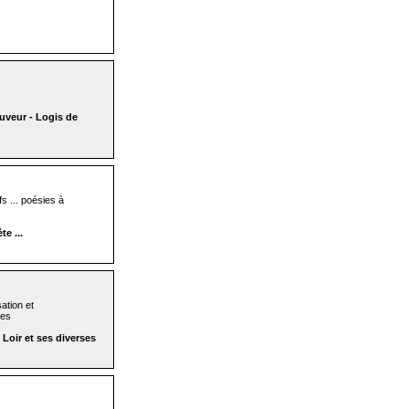
uveur - Logis de
s ... poésies à
e ...
ation et
tes
Loir et ses diverses