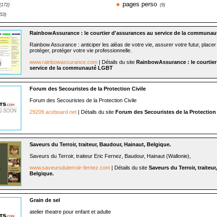
pages perso
(172)
(9)
253)
RainbowAssurance : le courtier d'assurances au service de la communa
Rainbow Assurance : anticiper les aléas de votre vie, assurer votre futur, placer
protéger, protéger votre vie professionnelle.
www.rainbowassurance.com
| Détails du site
RainbowAssurance : le courtier
service de la communauté LGBT
Forum des Secouristes de la Protection Civile
Forum des Secouristes de la Protection Civile
29209.aceboard.net
| Détails du site
Forum des Secouristes de la Protection 
Saveurs du Terroir, traiteur, Baudour, Hainaut, Belgique.
Saveurs du Terroir, traiteur Eric Fernez, Baudour, Hainaut (Wallonie),
www.saveursduterroir-fernez.com
| Détails du site
Saveurs du Terroir, traiteu
Belgique.
Grain de sel
atelier theatre pour enfant et adulte