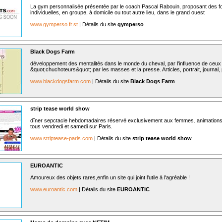
La gym personnalisée présentée par le coach Pascal Rabouin, proposant des f
individuelles, en groupe, à domicile ou tout autre lieu, dans le grand ouest
www.gymperso.fr.st
| Détails du site
gymperso
Black Dogs Farm
développement des mentalités dans le monde du cheval, par l'influence de ceux 
&quot;chuchoteurs&quot; par les masses et la presse. Articles, portrait, journal, 
www.blackdogsfarm.com
| Détails du site
Black Dogs Farm
strip tease world show
dîner sepctacle hebdomadaires réservé exclusivement aux femmes. animations
tous vendredi et samedi sur Paris.
www.striptease-paris.com
| Détails du site
strip tease world show
EUROANTIC
Amoureux des objets rares,enfin un site qui joint l'utile à l'agréable !
www.euroantic.com
| Détails du site
EUROANTIC