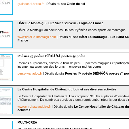
graindesel.h.free.fr
| Détails du site
Grain de sel
Hôtel Le Montaigu - Luz Saint Sauveur - Logis de France
Hôtel Le Montaigu, au coeur des Hautes-Pyénées et des sports de montagne
www.hotel-le-montaigu.com
| Détails du site
Hôtel Le Montaigu - Luz Saint Sa
France
Poésies @ poésie ÐÏÉÞÌÁÔÁ poètes @ poète ...
Poèmes surprenants, animés, à fleur de peau ... poemes magiques et participatif
inventer, partager, sur des forums ... envoyez moi les votres
perso.wanadoo.fr
| Détails du site
Poésies @ poésie ÐÏÉÞÌÁÔÁ poètes @ poèt
Le Centre Hospitalier de Château du Loir et ses diverses activités
Le Centre Hospitalier de Château du Loir comprend 315 lits et places d'hospitalis
d'hébergement. De nombreux services y sont représentés, répartis sur deux si
www.ch-chateauduloir.fr
| Détails du site
Le Centre Hospitalier de Château du 
activités
MULTI-CREA