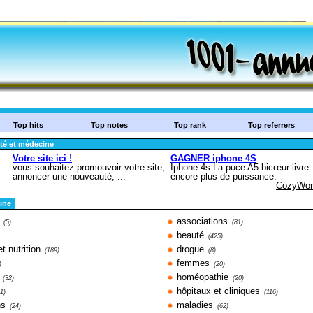
Top hits
Top notes
Top rank
Top referrers
té et médecine
ine
associations
(5)
(81)
beauté
(425)
et nutrition
drogue
(189)
(8)
femmes
)
(20)
homéopathie
(32)
(20)
hôpitaux et cliniques
11)
(116)
ns
maladies
(24)
(62)