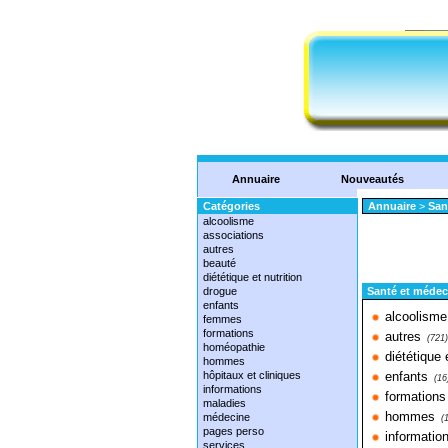
Annuaire
Nouveautés
Catégories
Annuaire
>
San
alcoolisme
associations
autres
beauté
diététique et nutrition
drogue
Santé et médec
enfants
alcoolisme
femmes
formations
autres
(721)
homéopathie
diététique 
hommes
hôpitaux et cliniques
enfants
(16
informations
formations
maladies
hommes
médecine
(
pages perso
informatio
services