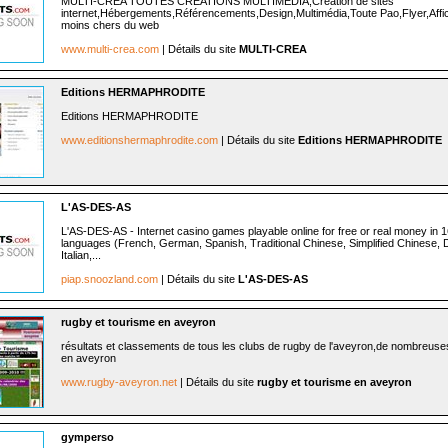
MULTI-CREA TOUTES CREATIONS MULTIMEDIA,Création de sites
internet,Hébergements,Référencements,Design,Multimédia,Toute Pao,Flyer,Affich
moins chers du web
www.multi-crea.com
| Détails du site
MULTI-CREA
Editions HERMAPHRODITE
Editions HERMAPHRODITE
www.editionshermaphrodite.com
| Détails du site
Editions HERMAPHRODITE
L'AS-DES-AS
L'AS-DES-AS - Internet casino games playable online for free or real money in 16
languages (French, German, Spanish, Traditional Chinese, Simplified Chinese, 
Italian,...
piap.snoozland.com
| Détails du site
L'AS-DES-AS
rugby et tourisme en aveyron
résultats et classements de tous les clubs de rugby de l'aveyron,de nombreus
en aveyron
www.rugby-aveyron.net
| Détails du site
rugby et tourisme en aveyron
gymperso