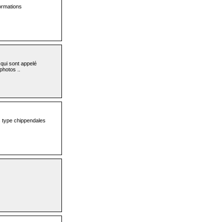
ormations
qui sont appelé
photos ..
 type chippendales