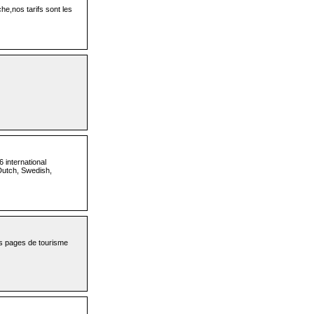
e,nos tarifs sont les
 international
Dutch, Swedish,
es pages de tourisme