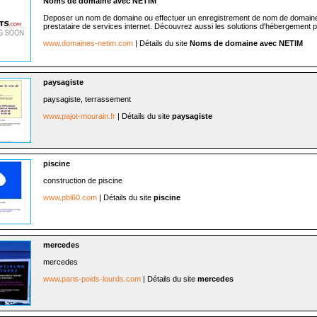
Noms de domaine avec NETIM
Deposer un nom de domaine ou effectuer un enregistrement de nom de domain
prestataire de services internet. Découvrez aussi les solutions d'hébergement po
www.domaines-netim.com
| Détails du site
Noms de domaine avec NETIM
paysagiste
paysagiste, terrassement
www.pajot-mourain.fr
| Détails du site
paysagiste
piscine
construction de piscine
www.pbl60.com
| Détails du site
piscine
mercedes
mercedes
www.paris-poids-lourds.com
| Détails du site
mercedes