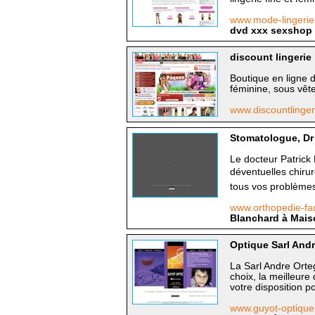
www.mode-lingeri
dvd xxx sexshop
discount lingerie
Boutique en ligne de
féminine, sous vê
www.discountlinger
Stomatologue, Dr 
Le docteur Patrick
déventuelles chiru
tous vos problèmes
www.orthopedie-fa
Blanchard à Maiso
Optique Sarl Andr
La Sarl Andre Orteg
choix, la meilleur
votre disposition p
www.guyot-optiqu