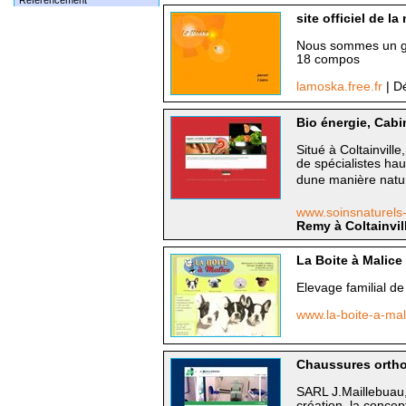
Référencement
site officiel de l
Nous sommes un gr
18 compos
lamoska.free.fr
| D
Bio énergie, Cabin
Situé à Coltainvill
de spécialistes ha
dune manière natur
www.soinsnaturels-
Remy à Coltainvill
La Boite à Malice
Elevage familial de
www.la-boite-a-ma
Chaussures ortho
SARL J.Maillebuau, 
création, la concep