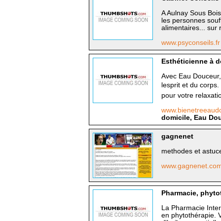
A Aulnay Sous Bois
les personnes souf
alimentaires... sur
www.psyconseils.f
Esthéticienne à 
Avec Eau Douceur, o
lesprit et du cor
pour votre relaxatio
www.bienetreeaud
domicile, Eau Do
gagnenet
methodes et astuce 
www.gagnenet.co
Pharmacie, phytot
La Pharmacie Inter 
en phytothérapie. 