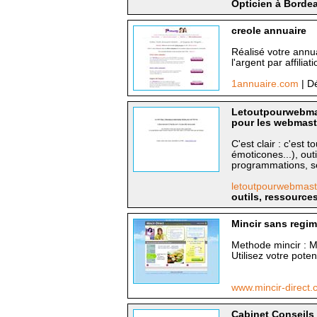
Opticien à Bordea
creole annuaire
Réalisé votre annua
l'argent par affiliati
1annuaire.com
| D
Letoutpourwebmast
pour les webmast
C'est clair : c'est
émoticones...), outi
programmations, sec
letoutpourwebmast
outils, ressource
Mincir sans regim
Methode mincir : M
Utilisez votre poten
www.mincir-direct
Cabinet Conseils