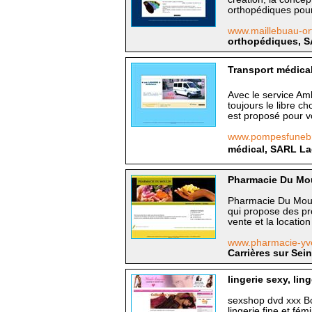
orthopédiques pour
www.maillebuau-o
orthopédiques, S
Transport médical
Avec le service Am
toujours le libre c
est proposé pour vo
www.pompesfunebr
médical, SARL Lag
Pharmacie Du Moul
Pharmacie Du Mouli
qui propose des pro
vente et la locatio
www.pharmacie-yv
Carrières sur Sein
lingerie sexy, li
sexshop dvd xxx Bou
lingerie fine et fé