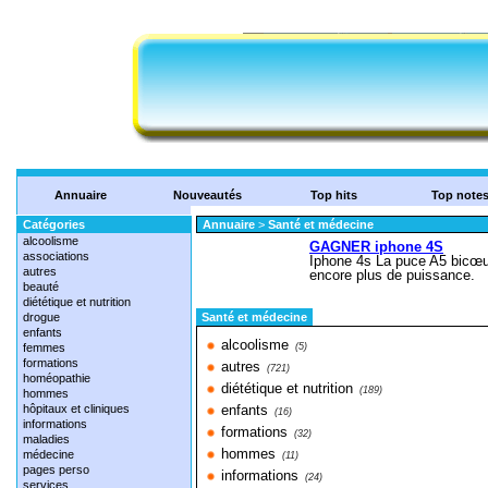
Annuaire
Nouveautés
Top hits
Top note
Catégories
Annuaire
>
Santé et médecine
alcoolisme
associations
autres
beauté
diététique et nutrition
drogue
Santé et médecine
enfants
alcoolisme
femmes
(5)
formations
autres
(721)
homéopathie
diététique et nutrition
(189)
hommes
hôpitaux et cliniques
enfants
(16)
informations
formations
(32)
maladies
hommes
médecine
(11)
pages perso
informations
(24)
services