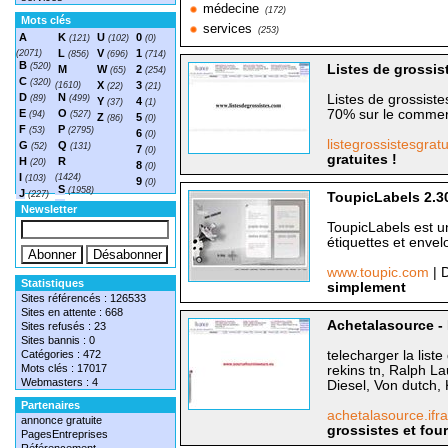
médecine
(172)
Mots clés
services
(253)
A
K
U
0
(121)
(102)
(0)
L
V
1
(2071)
(856)
(696)
(714)
B
(520)
Listes de grossist
M
W
2
(65)
(254)
C
(320)
X
3
(1610)
(22)
(21)
D
N
Listes de grossiste
(89)
(499)
Y
4
(37)
(1)
E
O
70% sur le commerc
(94)
(527)
Z
5
(86)
(0)
F
P
(53)
(2795)
6
(0)
listegrossistesgrat
G
Q
(52)
(131)
7
(0)
gratuites !
H
R
(20)
8
(0)
I
(1424)
(103)
9
(0)
S
(1958)
J
(227)
ToupicLabels 2.30
T
(1548)
Newsletter
ToupicLabels est u
étiquettes et enve
www.toupic.com
| 
Statistiques
simplement
Sites référencés : 126533
Sites en attente : 668
Achetalasource - 
Sites refusés : 23
Sites bannis : 0
Catégories : 472
telecharger la list
Mots clés : 17017
rekins tn, Ralph L
Webmasters : 4
Diesel, Von dutch,
Partenaires
achetalasource.if
annonce gratuite
grossistes et fou
PagesEntreprises