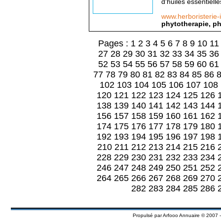
d'huiles essentiell
www.herboristerie
phytotherapie, ph
Pages :
1
2
3
4
5
6
7
8
9
10
11
27
28
29
30
31
32
33
34
35
36
52
53
54
55
56
57
58
59
60
61
77
78
79
80
81
82
83
84
85
86
102
103
104
105
106
107
108
120
121
122
123
124
125
126
138
139
140
141
142
143
144
156
157
158
159
160
161
162
174
175
176
177
178
179
180
192
193
194
195
196
197
198
210
211
212
213
214
215
216
228
229
230
231
232
233
234
246
247
248
249
250
251
252
264
265
266
267
268
269
270
282
283
284
285
286
Propulsé par
Arfooo Annuaire
© 2007 -