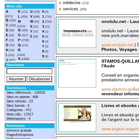
médecine
(172)
Mots clés
services
(253)
A
K
U
0
(121)
(102)
(0)
L
V
1
(2071)
(856)
(696)
(714)
B
(520)
onolulu.net - Lau
M
W
2
(65)
(254)
C
(320)
X
3
(1610)
(22)
(21)
D
N
onolulu.net - Laure
(89)
(499)
Y
4
(37)
(1)
E
O
new-york,marrakec
(94)
(527)
Z
5
(86)
(0)
F
P
(53)
(2795)
6
(0)
www.onolulu.net
| 
G
Q
(52)
(131)
7
(0)
Photos, Voyages -
H
R
(20)
8
(0)
I
(1424)
(103)
9
(0)
S
(1958)
J
(227)
STAMOS-QUILLAN /
T
(1548)
Newsletter
l'Aude
Conseil en organisa
prestations annex
Statistiques
www.stamos-quill
Sites référencés : 126533
revendeur informa
Sites en attente : 668
Sites refusés : 23
Livres et ebooks 
Sites bannis : 0
Catégories : 472
Mots clés : 17017
Livres et ebooks gr
Webmasters : 4
de l'argent sur le n
Partenaires
www.argent-argent
annonce gratuite
PagesEntreprises