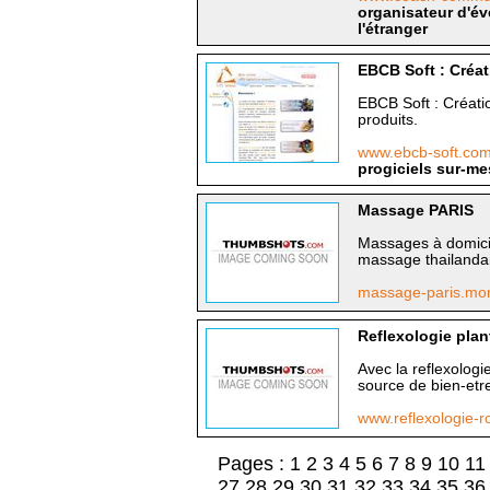
organisateur d'év
l'étranger
EBCB Soft : Créat
EBCB Soft : Créatio
produits.
www.ebcb-soft.co
progiciels sur-me
Massage PARIS
Massages à domici
massage thailandais
massage-paris.mon
Reflexologie plan
Avec la reflexologi
source de bien-etr
www.reflexologie-
Pages :
1
2
3
4
5
6
7
8
9
10
11
27
28
29
30
31
32
33
34
35
36