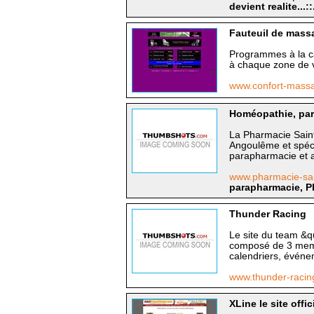
devient realite...::
Fauteuil de mass
Programmes à la c
à chaque zone de v
www.confort-mas
Homéopathie, par
La Pharmacie Sain
Angoulême et spécia
parapharmacie et a
www.pharmacie-sa
parapharmacie, P
Thunder Racing
Le site du team &
composé de 3 memb
calendriers, événeme
www.thunder-racin
XLine le site offic