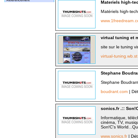
Référencement
Materiels high-te
Matériels high-tech 
www.1freedream.
virtual tuning et 
site sur le tuning v
virtual-tuning.wb.s
Stephane Boudra
Stephane Boudran
boudrant.com
| Dét
sonics.fr .:: Son!C
Informatique, téléc
cinéma, TV, musiqu
Son!C's World...Qua
www.sonics.fr
| Dét