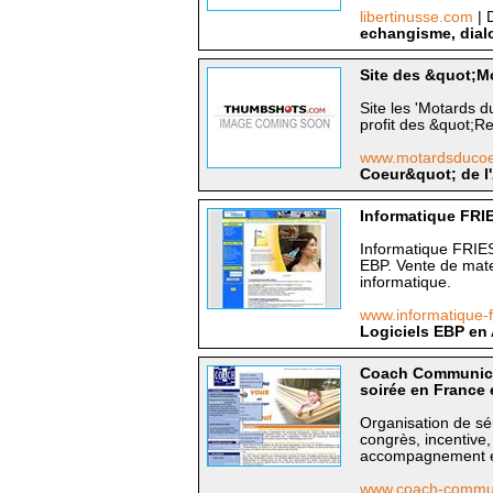
libertinusse.com
| 
echangisme, dial
Site des &quot;M
Site les 'Motards d
profit des &quot;R
www.motardsducoe
Coeur&quot; de l'
Informatique FRIE
Informatique FRIE
EBP. Vente de mater
informatique.
www.informatique-
Logiciels EBP en
Coach Communicat
soirée en France e
Organisation de sé
congrès, incentive,
accompagnement en
www.coach-commu