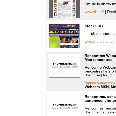
Site de la distribut
www.xline.fr
| Détai
Star CLUB
le club des stars: 
www.e-starclub.c
Rencontres Webc
Msn rencontres
Rencontre Webcam
rencontres hetero 
libertin(es) forum c
rapidocontact.com
Webcam MSN, Mes
Rencontres, echan
annonces, photo
Rencontres rencont
libertin echangist