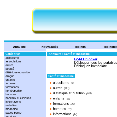
Annuaire
Nouveautés
Top hits
Top note
Catégories
Annuaire
>
Santé et médecine
alcoolisme
associations
autres
beauté
diététique et nutrition
drogue
Santé et médecine
enfants
alcoolisme
femmes
(5)
formations
autres
(721)
homéopathie
diététique et nutrition
(189)
hommes
hôpitaux et cliniques
enfants
(16)
informations
formations
(32)
maladies
hommes
médecine
(11)
pages perso
informations
(24)
services