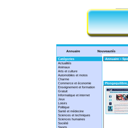
Annuaire
Nouveautés
Catégories
Annuaire
>
Spo
Actualités
Animaux
Arts et culture
Automobiles et motos
Charme
Commerce et économie
Plongequilibre,
Enseignement et formation
Gratuit
Informatique et internet
Jeux
Loisirs
Politique
Santé et médecine
Sciences et techniques
Sciences humaines
Société
Sports