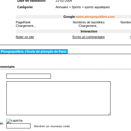
Date de validation:
21-02-2004
Catégorie:
Annuaire
>
Sports
>
sports aquatiques
Google
www.plongequilibre.com
PageRank
Nombres de backlinks
Nombre
Chargement...
Chargement...
Interaction
Noter ce site
Ecrire un commentaire
Plongequilibre, l'école de plongée de Paris
mmentaire
té:
Générer un nouveau code