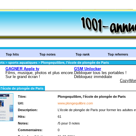
Top hits
Top notes
Top rank
Top referrers
rts
>
sports aquatiques
>
Plongequilibre, l'école de plongée de Paris
 l'école de plongée de Paris
Titre:
Plongequilibre, l'école de plongée de Paris
Url:
www.plongequilibre.com
Description:
L'école de plongée de Paris pour former les adultes e
Hits:
61
Notes:
/5 pour 0 notes
Commentaires:
0