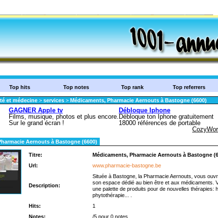
Top hits
Top notes
Top rank
Top referrers
té et médecine
>
services
>
Médicaments, Pharmacie Aernouts à Bastogne (6600)
harmacie Aernouts à Bastogne (6600)
Titre:
Médicaments, Pharmacie Aernouts à Bastogne (
Url:
www.pharmacie-bastogne.be
Située à Bastogne, la Pharmacie Aernouts, vous ouvr
son espace dédié au bien être et aux médicaments. 
Description:
une palette de produits pour de nouvelles thérapies:
phytothérapie... .
Hits:
1
Notes:
/5 pour 0 notes