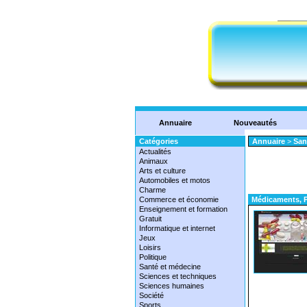
Annuaire
Nouveautés
Catégories
Annuaire
>
San
Actualités
Animaux
Arts et culture
Automobiles et motos
Charme
Commerce et économie
Médicaments, P
Enseignement et formation
Gratuit
Informatique et internet
Jeux
Loisirs
Politique
Santé et médecine
Sciences et techniques
Sciences humaines
Société
Sports