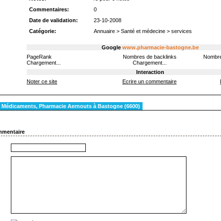
Commentaires:
0
Date de validation:
23-10-2008
Catégorie:
Annuaire
>
Santé et médecine
>
services
Google
www.pharmacie-bastogne.be
PageRank
Nombres de backlinks
Nombre
Chargement...
Chargement...
Interaction
Noter ce site
Ecrire un commentaire
 Médicaments, Pharmacie Aernouts à Bastogne (6600)
mmentaire