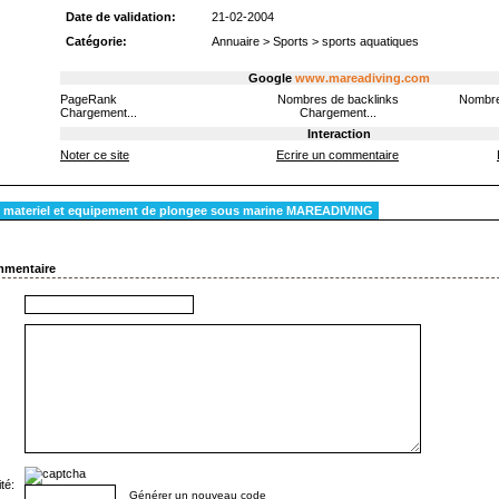
Date de validation:
21-02-2004
Catégorie:
Annuaire
>
Sports
>
sports aquatiques
Google
www.mareadiving.com
PageRank
Nombres de backlinks
Nombre
Chargement...
Chargement...
Interaction
Noter ce site
Ecrire un commentaire
 materiel et equipement de plongee sous marine MAREADIVING
mmentaire
té:
Générer un nouveau code