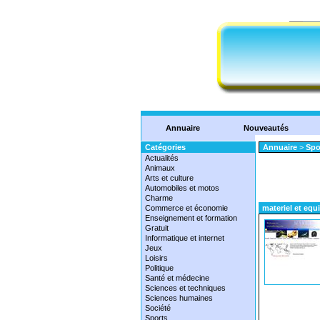
Annuaire
Nouveautés
Catégories
Annuaire
>
Spo
Actualités
Animaux
Arts et culture
Automobiles et motos
Charme
Commerce et économie
materiel et e
Enseignement et formation
Gratuit
Informatique et internet
Jeux
Loisirs
Politique
Santé et médecine
Sciences et techniques
Sciences humaines
Société
Sports