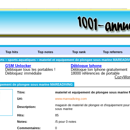
Top hits
Top notes
Top rank
Top referrers
rts
>
sports aquatiques
>
materiel et equipement de plongee sous marine MAREADI
quipement de plongee sous marine MAREADIVING
Titre:
materiel et equipement de plongee sous marin
Url:
www.mareadiving.com
magasin de materiel de plongee et d'equipement pour 
Description:
sous marine
Hits:
85
Notes:
/5 pour 0 notes
Commentaires:
0