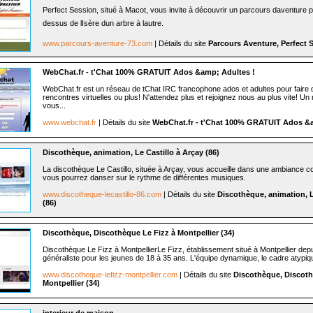
Perfect Session, situé à Macot, vous invite à découvrir un parcours daventure
dessus de lIsère dun arbre à lautre.
www.parcours-aventure-73.com
| Détails du site
Parcours Aventure, Perfect S
WebChat.fr - t'Chat 100% GRATUIT Ados &amp; Adultes !
WebChat.fr est un réseau de tChat IRC francophone ados et adultes pour faire d
rencontres virtuelles ou plus! N'attendez plus et rejoignez nous au plus vite! 
vous...
www.webchat.fr
| Détails du site
WebChat.fr - t'Chat 100% GRATUIT Ados &a
Discothèque, animation, Le Castillo à Arçay (86)
La discothèque Le Castillo, située à Arçay, vous accueille dans une ambiance con
vous pourrez danser sur le rythme de différentes musiques.
www.discotheque-lecastillo-86.com
| Détails du site
Discothèque, animation, L
(86)
Discothèque, Discothèque Le Fizz à Montpellier (34)
Discothèque Le Fizz à MontpellierLe Fizz, établissement situé à Montpellier dep
généraliste pour les jeunes de 18 à 35 ans. L'équipe dynamique, le cadre atypiqu
www.discotheque-lefizz-montpellier.com
| Détails du site
Discothèque, Discoth
Montpellier (34)