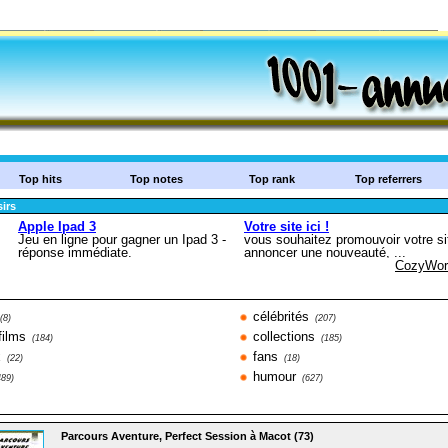
Top hits
Top notes
Top rank
Top referrers
sirs
célébrités
(8)
(207)
films
collections
(184)
(185)
x
fans
(22)
(18)
humour
489)
(627)
Parcours Aventure, Perfect Session à Macot (73)