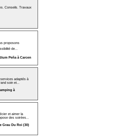
es. Conseils. Travaux
ous proposons
ibilité de...
dium Peña à Carcen
 services adaptés à
and soin et...
 Camping à
cier et aimer la
opose des soirées...
e Grau Du Roi (30)