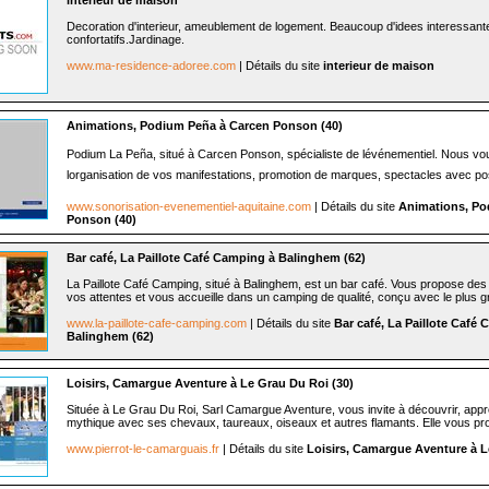
interieur de maison
Decoration d'interieur, ameublement de logement. Beaucoup d'idees interessant
confortatifs.Jardinage.
www.ma-residence-adoree.com
| Détails du site
interieur de maison
Animations, Podium Peña à Carcen Ponson (40)
Podium La Peña, situé à Carcen Ponson, spécialiste de lévénementiel. Nous v
lorganisation de vos manifestations, promotion de marques, spectacles avec poss
www.sonorisation-evenementiel-aquitaine.com
| Détails du site
Animations, Po
Ponson (40)
Bar café, La Paillote Café Camping à Balinghem (62)
La Paillote Café Camping, situé à Balinghem, est un bar café. Vous propose des
vos attentes et vous accueille dans un camping de qualité, conçu avec le plus gr
www.la-paillote-cafe-camping.com
| Détails du site
Bar café, La Paillote Café
Balinghem (62)
Loisirs, Camargue Aventure à Le Grau Du Roi (30)
Située à Le Grau Du Roi, Sarl Camargue Aventure, vous invite à découvrir, appré
mythique avec ses chevaux, taureaux, oiseaux et autres flamants. Elle vous pr
www.pierrot-le-camarguais.fr
| Détails du site
Loisirs, Camargue Aventure à L