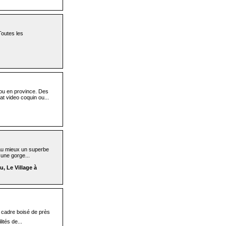
Toutes les
ou en province. Des
t video coquin ou...
e au mieux un superbe
 une gorge...
, Le Village à
n cadre boisé de près
ités de...