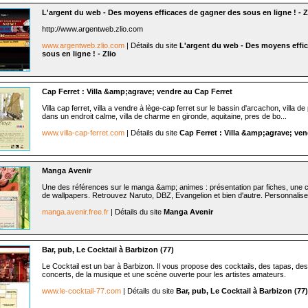
L'argent du web - Des moyens efficaces de gagner des sous en ligne ! - Z
http://www.argentweb.zlio.com
www.argentweb.zlio.com
| Détails du site
L'argent du web - Des moyens effi
sous en ligne ! - Zlio
Cap Ferret : Villa &amp;agrave; vendre au Cap Ferret
Villa cap ferret, villa a vendre à lège-cap ferret sur le bassin d'arcachon, villa d
dans un endroit calme, villa de charme en gironde, aquitaine, pres de bo...
www.villa-cap-ferret.com
| Détails du site
Cap Ferret : Villa &amp;agrave; ven
Manga Avenir
Une des références sur le manga &amp; animes : présentation par fiches, une co
de wallpapers. Retrouvez Naruto, DBZ, Evangelion et bien d'autre. Personnalisez
manga.avenir.free.fr
| Détails du site
Manga Avenir
Bar, pub, Le Cocktail à Barbizon (77)
Le Cocktail est un bar à Barbizon. Il vous propose des cocktails, des tapas, de
concerts, de la musique et une scène ouverte pour les artistes amateurs.
www.le-cocktail-77.com
| Détails du site
Bar, pub, Le Cocktail à Barbizon (77)