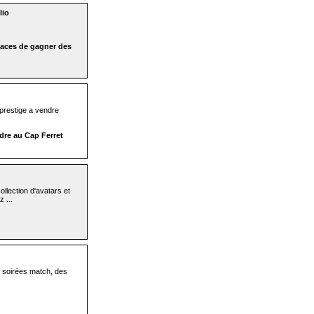
lio
caces de gagner des
e prestige a vendre
dre au Cap Ferret
llection d'avatars et
 ...
s soirées match, des