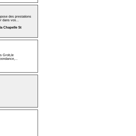
opose des prestations
r dans vos...
la Chapelle St
rs Grob,le
pondance,...