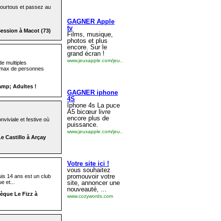
 pourtous et passez au
ession à Macot (73)
e multiples
Un max de personnes
mp; Adultes !
viviale et festive où
e Castillo à Arçay
uis 14 ans est un club
e et...
èque Le Fizz à