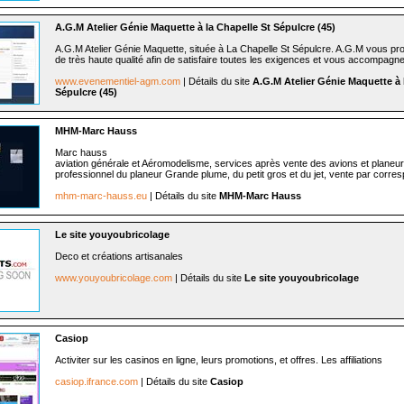
A.G.M Atelier Génie Maquette à la Chapelle St Sépulcre (45)
A.G.M Atelier Génie Maquette, située à La Chapelle St Sépulcre. A.G.M vous pr
de très haute qualité afin de satisfaire toutes les exigences et vous accompagne
www.evenementiel-agm.com
| Détails du site
A.G.M Atelier Génie Maquette à 
Sépulcre (45)
MHM-Marc Hauss
Marc hauss
aviation générale et Aéromodelisme, services après vente des avions et planeu
professionnel du planeur Grande plume, du petit gros et du jet, vente par corres
mhm-marc-hauss.eu
| Détails du site
MHM-Marc Hauss
Le site youyoubricolage
Deco et créations artisanales
www.youyoubricolage.com
| Détails du site
Le site youyoubricolage
Casiop
Activiter sur les casinos en ligne, leurs promotions, et offres. Les affiliations
casiop.ifrance.com
| Détails du site
Casiop