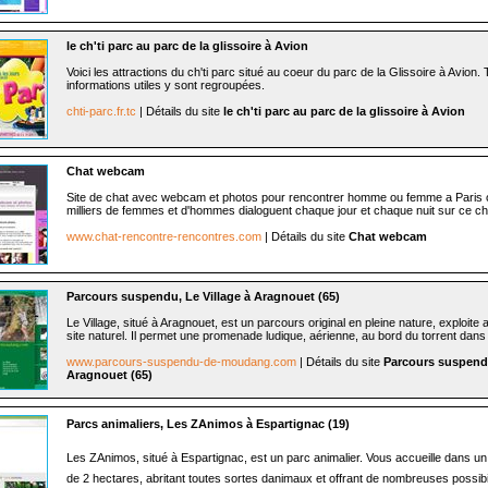
le ch'ti parc au parc de la glissoire à Avion
Voici les attractions du ch'ti parc situé au coeur du parc de la Glissoire à Avion. 
informations utiles y sont regroupées.
chti-parc.fr.tc
| Détails du site
le ch'ti parc au parc de la glissoire à Avion
Chat webcam
Site de chat avec webcam et photos pour rencontrer homme ou femme a Paris 
milliers de femmes et d'hommes dialoguent chaque jour et chaque nuit sur ce cha
www.chat-rencontre-rencontres.com
| Détails du site
Chat webcam
Parcours suspendu, Le Village à Aragnouet (65)
Le Village, situé à Aragnouet, est un parcours original en pleine nature, exploit
site naturel. Il permet une promenade ludique, aérienne, au bord du torrent dans
www.parcours-suspendu-de-moudang.com
| Détails du site
Parcours suspendu
Aragnouet (65)
Parcs animaliers, Les ZAnimos à Espartignac (19)
Les ZAnimos, situé à Espartignac, est un parc animalier. Vous accueille dans u
de 2 hectares, abritant toutes sortes danimaux et offrant de nombreuses possibil