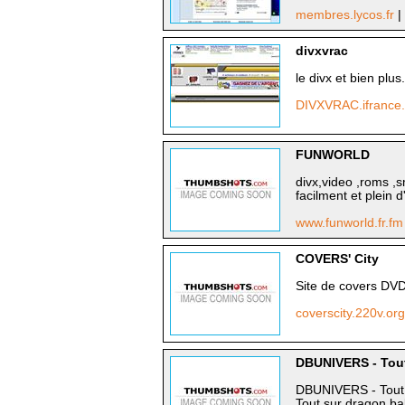
membres.lycos.fr
|
divxvrac
le divx et bien plus.
DIVXVRAC.ifranc
FUNWORLD
divx,video ,roms ,sm
facilment et plein 
www.funworld.fr.f
COVERS' City
Site de covers DVD
coverscity.220v.or
DBUNIVERS - Tout
DBUNIVERS - Tout 
Tout sur dragon ball