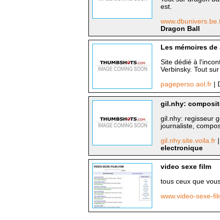
est.
www.dbunivers.be.
Dragon Ball
Les mémoires de
Site dédié à l'inc
Verbinsky. Tout sur l
pageperso.aol.fr
| 
gil.nhy: composi
gil.nhy: regisseur
journaliste, compo
gil.nhy.site.voila.fr
electronique
video sexe film
tous ceux que vous
www.video-sexe-f