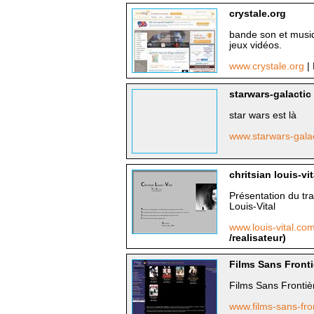
crystale.org
bande son et musiq
jeux vidéos.
www.crystale.org
|
starwars-galactic
star wars est là
www.starwars-galact
chritsian louis-vit
Présentation du tr
Louis-Vital
www.louis-vital.co
/realisateur)
Films Sans Fronti
Films Sans Frontièr
www.films-sans-fro