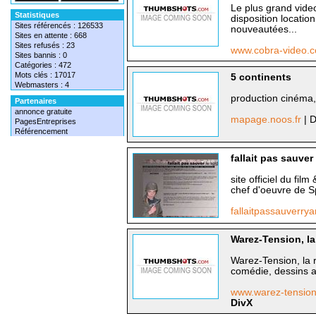
Le plus grand vide
Statistiques
disposition locatio
Sites référencés : 126533
nouveautées...
Sites en attente : 668
Sites refusés : 23
www.cobra-video.
Sites bannis : 0
Catégories : 472
Mots clés : 17017
5 continents
Webmasters : 4
production cinéma, 
Partenaires
annonce gratuite
mapage.noos.fr
| 
PagesEntreprises
Référencement
fallait pas sauver
site officiel du fil
chef d'oeuvre de S
fallaitpassauverrya
Warez-Tension, la
Warez-Tension, la 
comédie, dessins a
www.warez-tension.
DivX