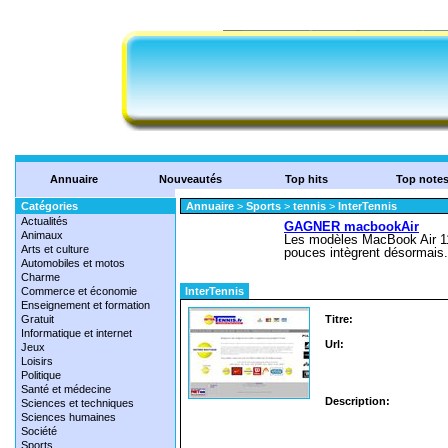
Annuaire
Nouveautés
Top hits
Top note
Catégories
Annuaire
>
Sports
>
tennis
>
InterTennis
Actualités
Animaux
Arts et culture
Automobiles et motos
Charme
Commerce et économie
InterTennis
Enseignement et formation
Gratuit
Titre:
Informatique et internet
Url:
Jeux
Loisirs
Politique
Santé et médecine
Description:
Sciences et techniques
Sciences humaines
Société
Sports