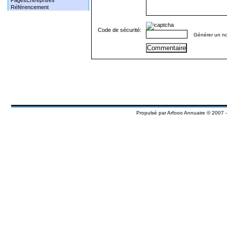
PagesEntreprises
Référencement
Code de sécurité:
Générer un n
Propulsé par
Arfooo Annuaire
© 2007 -