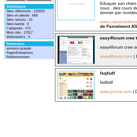
Eduquer son chien ,
Statistiques
nous , des cours de
Sites référencés : 126533
donner par moniteur
Sites en attente : 668
Sites refusés : 23
www.cabotsdeferne
Sites bannis : 0
de Fernelmont A
Catégories : 472
Mots clés : 17017
Webmasters : 4
easy4forum cree 
Partenaires
easy4forum cree so
annonce gratuite
PagesEntreprises
easy4forum.com
|
Référencement
fsqfsdf
fsdfsdf
www.prizee.com
| 