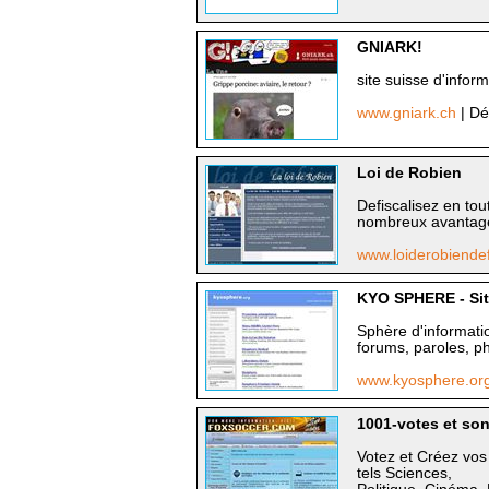
GNIARK!
site suisse d'inform
www.gniark.ch
| Dé
Loi de Robien
Defiscalisez en tou
nombreux avantages
www.loiderobiendef
KYO SPHERE - Site
Sphère d'informati
forums, paroles, ph
www.kyosphere.or
1001-votes et so
Votez et Créez vos
tels Sciences,