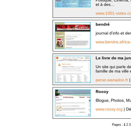
Politique, Cinéma,
et à des...
www.1001-votes.
bendré
journal d'info et de
www.bendre.africa
Le livre de ma ju
Un site qui parle 
famille de ma ville
perso.wanadoo.fr
|
Rooxy
Blogue, Photos, Mu
www.rooxy.org
| Dé
Pages :
1
2
3