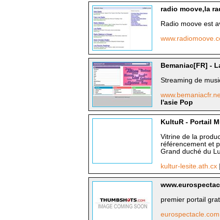
radio moove,la ra
Radio moove est ava
www.radiomoove.
Bemaniac[FR] - L
Streaming de musiq
www.bemaniacfr.n
l'asie Pop
KultuR - Portail M
Vitrine de la produ
référencement et p
Grand duché du Lu
kultur-lesite.ath.cx
www.eurospectac
premier portail gr
eurospectacle.co