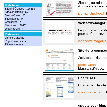
Site du journal étud
Statistiques
d'opinions libre et a
Sites référencés : 126533
Sites en attente : 668
journal.utm.free.fr
Sites refusés : 23
Sites bannis : 0
Catégories : 472
Webnews-magazi
Mots clés : 17017
Webmasters : 4
Le journal virtuel 
pour surfeurs invé
Partenaires
annonce gratuite
webnews-magazin
PagesEntreprises
Référencement
Site de la compa
Activités et histo
perso.wanadoo.fr
|
Mascaret&quot;
Charre.net
Charre.net : le site 
www.charre.net
| D
update your blup