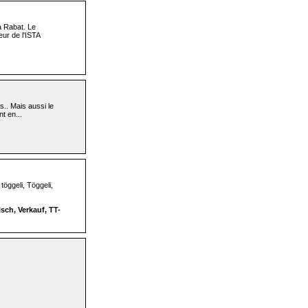
 à Rabat. Le
eur de l'ISTA
s.. Mais aussi le
nt en...
töggeli, Töggeli,
sch, Verkauf, TT-