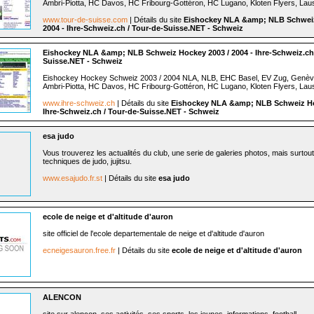
Ambri-Piotta, HC Davos, HC Fribourg-Gottéron, HC Lugano, Kloten Flyers, Lau
www.tour-de-suisse.com
| Détails du site
Eishockey NLA &amp; NLB Schweiz
2004 - Ihre-Schweiz.ch / Tour-de-Suisse.NET - Schweiz
Eishockey NLA &amp; NLB Schweiz Hockey 2003 / 2004 - Ihre-Schweiz.ch 
Suisse.NET - Schweiz
Eishockey Hockey Schweiz 2003 / 2004 NLA, NLB, EHC Basel, EV Zug, Genèv
Ambri-Piotta, HC Davos, HC Fribourg-Gottéron, HC Lugano, Kloten Flyers, Lau
www.ihre-schweiz.ch
| Détails du site
Eishockey NLA &amp; NLB Schweiz Hoc
Ihre-Schweiz.ch / Tour-de-Suisse.NET - Schweiz
esa judo
Vous trouverez les actualités du club, une serie de galeries photos, mais surtout
techniques de judo, jujitsu.
www.esajudo.fr.st
| Détails du site
esa judo
ecole de neige et d'altitude d'auron
site officiel de l'ecole departementale de neige et d'altitude d'auron
ecneigesauron.free.fr
| Détails du site
ecole de neige et d'altitude d'auron
ALENCON