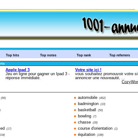
Top hits
Top notes
Top rank
Top referrers
rts
automobile
(66)
(462)
badmington
(10)
basketball
)
(50)
bowling
(7)
chasse
(28)
ied
course d'orientation
(17)
(1)
équitation
134)
(188)