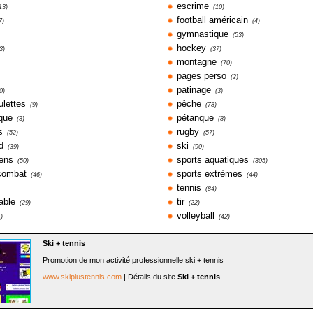
escrime
13)
(10)
football américain
7)
(4)
gymnastique
(53)
hockey
3)
(37)
montagne
(70)
pages perso
(2)
patinage
0)
(3)
ulettes
pêche
(9)
(78)
que
pétanque
(3)
(8)
s
rugby
(52)
(57)
d
ski
(39)
(90)
iens
sports aquatiques
(50)
(305)
 combat
sports extrèmes
(46)
(44)
tennis
(84)
able
tir
(29)
(22)
volleyball
1)
(42)
Ski + tennis
Promotion de mon activité professionnelle ski + tennis
www.skiplustennis.com
| Détails du site
Ski + tennis