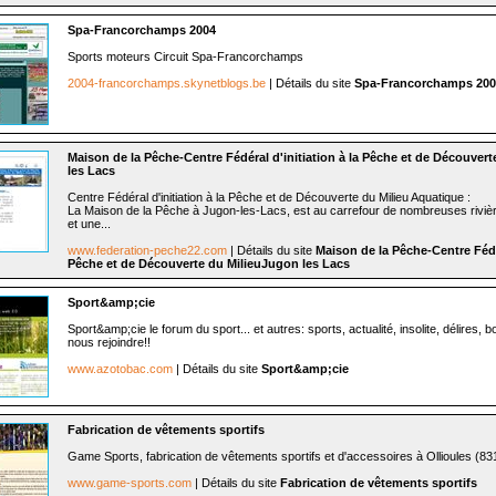
Spa-Francorchamps 2004
Sports moteurs Circuit Spa-Francorchamps
2004-francorchamps.skynetblogs.be
| Détails du site
Spa-Francorchamps 200
Maison de la Pêche-Centre Fédéral d'initiation à la Pêche et de Découver
les Lacs
Centre Fédéral d'initiation à la Pêche et de Découverte du Milieu Aquatique :
La Maison de la Pêche à Jugon-les-Lacs, est au carrefour de nombreuses rivièr
et une...
www.federation-peche22.com
| Détails du site
Maison de la Pêche-Centre Fédér
Pêche et de Découverte du MilieuJugon les Lacs
Sport&amp;cie
Sport&amp;cie le forum du sport... et autres: sports, actualité, insolite, délires, 
nous rejoindre!!
www.azotobac.com
| Détails du site
Sport&amp;cie
Fabrication de vêtements sportifs
Game Sports, fabrication de vêtements sportifs et d'accessoires à Ollioules (83
www.game-sports.com
| Détails du site
Fabrication de vêtements sportifs