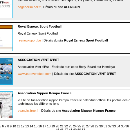
site sur alencon, ses activités, ses sports, les jeunes, informations, football
pageperso.aol.fr
| Détails du site
ALENCON
Royal Esneux Sport Football
Royal Esneux Sport Football
resneuxsport.be
| Détails du site
Royal Esneux Sport Football
ASSOCIATION VENT D'EST
Association Vent d'Est - Ecole de surf et de Body-Board sur Hendaye
www.assoventdest.com
| Détails du site
ASSOCIATION VENT D'EST
Association Nippon Kempo France
le site de l'association nippon kempo france le calendrier officiel les photos des 
techniques les différents liens
svandini.free.fr
| Détails du site
Association Nippon Kempo France
5
6
7
8
9
10
11
12
13
14
15
16
17
18
19
20
21
22
23
24
25
26
27
28
29
30
31
32
33
34
35
36
45
46
47
48
49
50
51