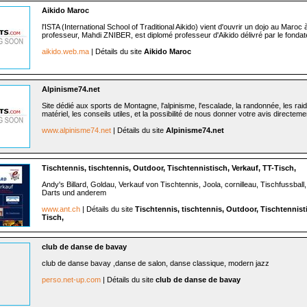
Aikido Maroc
l'ISTA (International School of Traditional Aikido) vient d'ouvrir un dojo au Maroc
professeur, Mahdi ZNIBER, est diplomé professeur d'Aikido délivré par le fondat
aikido.web.ma
| Détails du site
Aikido Maroc
Alpinisme74.net
Site dédié aux sports de Montagne, l'alpinisme, l'escalade, la randonnée, les raid
matériel, les conseils utiles, et la possibilité de nous donner votre avis directeme
www.alpinisme74.net
| Détails du site
Alpinisme74.net
Tischtennis, tischtennis, Outdoor, Tischtennistisch, Verkauf, TT-Tisch,
Andy's Billard, Goldau, Verkauf von Tischtennis, Joola, cornilleau, Tischfussball, 
Darts und anderem
www.ant.ch
| Détails du site
Tischtennis, tischtennis, Outdoor, Tischtennisti
Tisch,
club de danse de bavay
club de danse bavay ,danse de salon, danse classique, modern jazz
perso.net-up.com
| Détails du site
club de danse de bavay