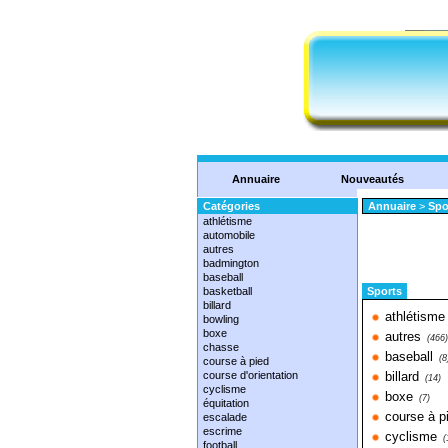
Annuaire
Nouveautés
Catégories
Annuaire
>
Spo
athlétisme
automobile
autres
badmington
baseball
basketball
Sports
billard
athlétisme
bowling
boxe
autres
(466)
chasse
baseball
(8
course à pied
course d'orientation
billard
(14)
cyclisme
boxe
(7)
équitation
course à p
escalade
escrime
cyclisme
(
football