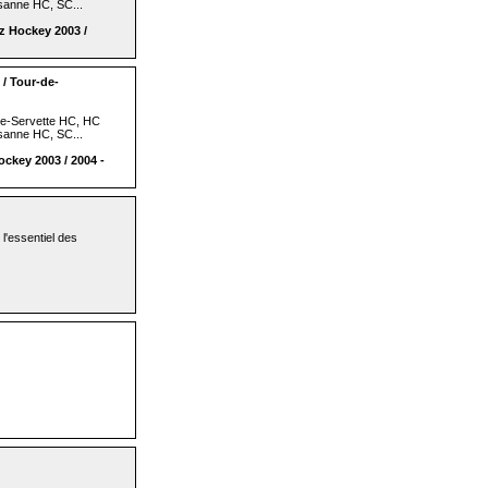
sanne HC, SC...
 Hockey 2003 /
/ Tour-de-
e-Servette HC, HC
sanne HC, SC...
key 2003 / 2004 -
 l'essentiel des