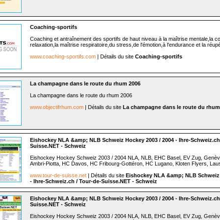
Coaching-sportifs
Coaching et antraînement des sportifs de haut niveau à la maîtrise mentale,la co
relaxation,la maîtrise respiratoire,du stress,de l'émotion,à l'endurance et la réupé
www.coaching-sportifs.com
| Détails du site
Coaching-sportifs
La champagne dans le route du rhum 2006
La champagne dans le route du rhum 2006
www.objectifrhum.com
| Détails du site
La champagne dans le route du rhum
Eishockey NLA &amp; NLB Schweiz Hockey 2003 / 2004 - Ihre-Schweiz.ch 
Suisse.NET - Schweiz
Eishockey Hockey Schweiz 2003 / 2004 NLA, NLB, EHC Basel, EV Zug, Genèv
Ambri-Piotta, HC Davos, HC Fribourg-Gottéron, HC Lugano, Kloten Flyers, Lau
www.tour-de-suisse.net
| Détails du site
Eishockey NLA &amp; NLB Schweiz 
- Ihre-Schweiz.ch / Tour-de-Suisse.NET - Schweiz
Eishockey NLA &amp; NLB Schweiz Hockey 2003 / 2004 - Ihre-Schweiz.ch 
Suisse.NET - Schweiz
Eishockey Hockey Schweiz 2003 / 2004 NLA, NLB, EHC Basel, EV Zug, Genèv