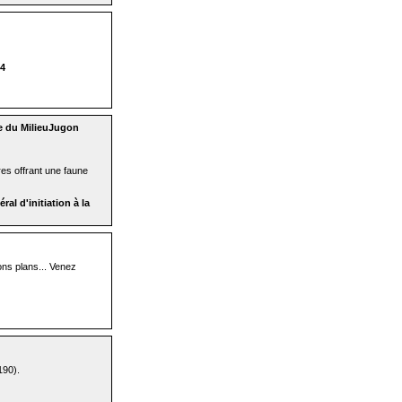
4
te du MilieuJugon
es offrant une faune
al d'initiation à la
bons plans... Venez
190).