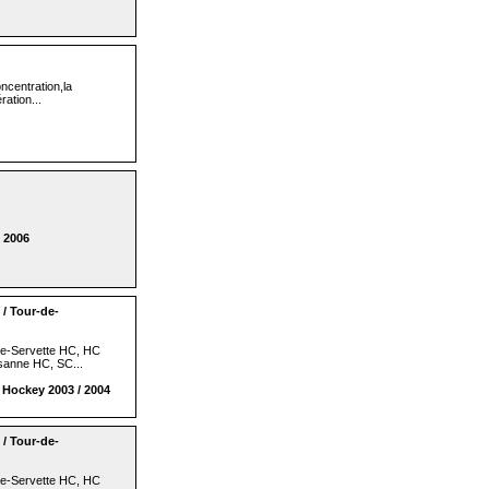
ncentration,la
ration...
 2006
/ Tour-de-
e-Servette HC, HC
sanne HC, SC...
Hockey 2003 / 2004
/ Tour-de-
e-Servette HC, HC