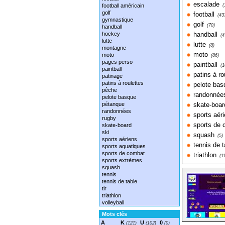
escalade
football américain
(
golf
football
(43
gymnastique
golf
(70)
handball
hockey
handball
(4
lutte
lutte
(8)
montagne
moto
moto
(86)
pages perso
paintball
(1
paintball
patins à ro
patinage
patins à roulettes
pelote bas
pêche
randonnée
pelote basque
pétanque
skate-boar
randonnées
sports aér
rugby
sports de
skate-board
ski
squash
(5)
sports aériens
tennis de t
sports aquatiques
sports de combat
triathlon
(1
sports extrèmes
squash
tennis
tennis de table
tir
triathlon
volleyball
Mots clés
A
K
U
0
(121)
(102)
(0)