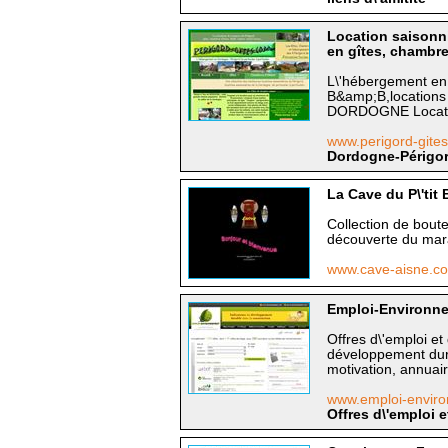
Location saisonn
en gîtes, chambr
L\'hébergement en 
B&amp;B,locations 
DORDOGNE Locatio
www.perigord-gite
Dordogne-Périgor
La Cave du P\'tit
Collection de bout
découverte du mar
www.cave-aisne.
Emploi-Environnem
Offres d\'emploi e
développement dura
motivation, annuair
www.emploi-envir
Offres d\'emploi 