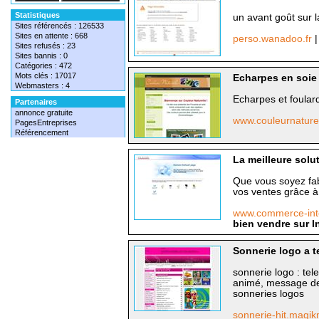
Statistiques
un avant goût sur l
Sites référencés : 126533
Sites en attente : 668
perso.wanadoo.fr
|
Sites refusés : 23
Sites bannis : 0
Catégories : 472
Mots clés : 17017
Echarpes en soie
Webmasters : 4
Echarpes et foulard
Partenaires
annonce gratuite
www.couleurnature
PagesEntreprises
Référencement
La meilleure solu
Que vous soyez fab
vos ventes grâce à 
www.commerce-int
bien vendre sur I
Sonnerie logo a t
sonnerie logo : tel
animé, message de 
sonneries logos
sonnerie-hit.magi