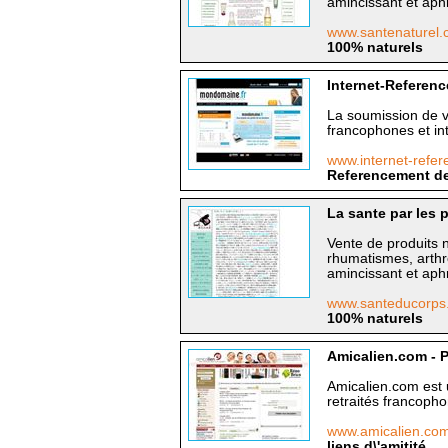
amincissant et aph
www.santenaturel
100% naturels
Internet-Referenc
La soumission de v
francophones et in
www.internet-refe
Referencement de 
La sante par les 
Vente de produits n
rhumatismes, arthr
amincissant et aph
www.santeducorps
100% naturels
Amicalien.com - Po
Amicalien.com est 
retraités francopho
www.amicalien.co
liens d\'amitité