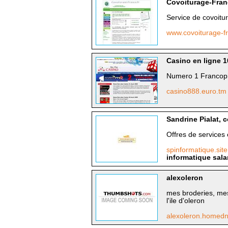
Covoiturage-Fran
Service de covoitura
www.covoiturage-f
Casino en ligne 
Numero 1 Francop
casino888.euro.t
Sandrine Pialat, 
Offres de services
spinformatique.site
informatique sala
alexoleron
mes broderies, mes
l'ile d'oleron
alexoleron.homed