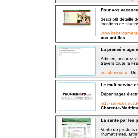
Pour vos vacances
descriptif detaille
locations de studi
www.hebergement
aux antilles
La premiére agenc
Artistes, assurez v
travers toute la F
acl-show.com
| Dét
Le multiservice e
Dépannages électro
le17-services.av
Charente-Maritim
La sante par les 
Vente de produits n
rhumatismes, arthr